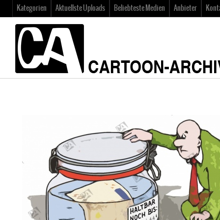
Kategorien
Aktuellste Uploads
Beliebteste Medien
Anbieter
Kont