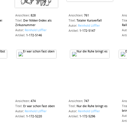
Ansichten
:
828
Ansichten
:
761
Ans
ei
Titel
:
Der Nikkei-Index als
Titel
:
Totaler Kursverfall
Tite
Zirkusnummer
Ral
Autor
:
Reinhold Löffler
Autor
:
Reinhold Löffler
Aut
Artikel
:
1-172-5147
Artikel
:
1-172-5146
Art
Ansichten
:
474
Ansichten
:
747
Ans
Titel
:
Er war schon fast oben
Titel
:
Nur die Ruhe bringt es
Tite
bri
Autor
:
Reinhold Löffler
Autor
:
Reinhold Löffler
Aut
Artikel
:
1-172-5220
Artikel
:
1-172-5296
Art