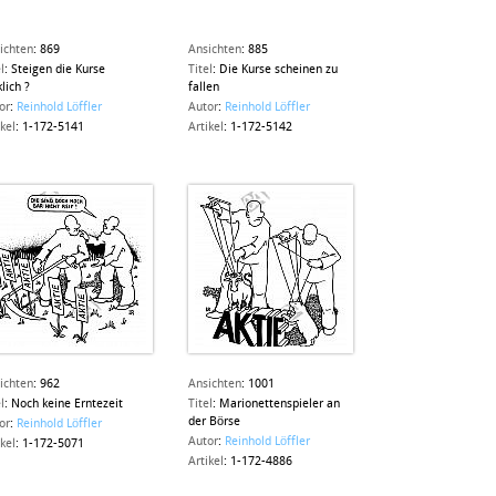
ichten
:
869
Ansichten
:
885
l
:
Steigen die Kurse
Titel
:
Die Kurse scheinen zu
lich ?
fallen
or
:
Reinhold Löffler
Autor
:
Reinhold Löffler
ikel
:
1-172-5141
Artikel
:
1-172-5142
ichten
:
962
Ansichten
:
1001
l
:
Noch keine Erntezeit
Titel
:
Marionettenspieler an
der Börse
or
:
Reinhold Löffler
Autor
:
Reinhold Löffler
ikel
:
1-172-5071
Artikel
:
1-172-4886