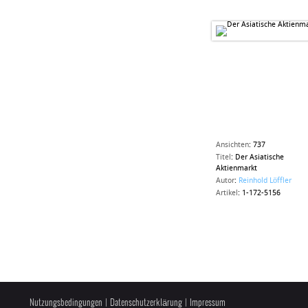
Ansichten
:
737
Titel
:
Der Asiatische
Aktienmarkt
Autor
:
Reinhold Löffler
Artikel
:
1-172-5156
Nutzungsbedingungen
|
Datenschutzerklärung
|
Impressum