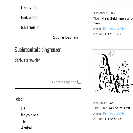
Lizenz:
Alle
Ansichten
:
1068
Farbe:
Alle
Titel
:
Mein Geld liegt auf d
Bank
Galerien:
Alle
Autor
:
Reinhold Löffler
Artikel
:
1-171-4854
Suche löschen
Suchresultate eingrenzen
Schlüsselwörter
Exaktes Ergebnis
Felder
Ansichten
:
822
ID
Titel
:
Der DAX beim Artzt
Autor
:
Reinhold Löffler
Keywords
Artikel
:
1-172-5145
Titel
Artikel