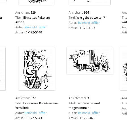
Ansichten
:
929
Ansichten
:
966
Ans
er
Titel
:
Ein sattes Paket an
Titel
:
Wie geht es weiter ?
Tite
Aktien
wirk
Autor
:
Reinhold Löffler
Autor
:
Reinhold Löffler
Aut
Artikel
:
1-172-5115
Artikel
:
1-172-5140
Art
Ansichten
:
827
Ansichten
:
983
Ans
Titel
:
Ein mieses Kurs-Gewinn-
Titel
:
Der Gewinn wird
Tite
Verhältnis
mitgenommen
Aut
Autor
:
Reinhold Löffler
Autor
:
Reinhold Löffler
Art
Artikel
:
1-172-5143
Artikel
:
1-172-5072