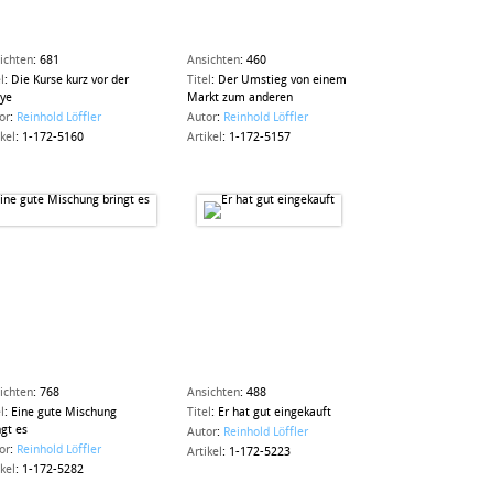
ichten
:
681
Ansichten
:
460
l
:
Die Kurse kurz vor der
Titel
:
Der Umstieg von einem
lye
Markt zum anderen
or
:
Reinhold Löffler
Autor
:
Reinhold Löffler
ikel
:
1-172-5160
Artikel
:
1-172-5157
ichten
:
768
Ansichten
:
488
l
:
Eine gute Mischung
Titel
:
Er hat gut eingekauft
ngt es
Autor
:
Reinhold Löffler
or
:
Reinhold Löffler
Artikel
:
1-172-5223
ikel
:
1-172-5282