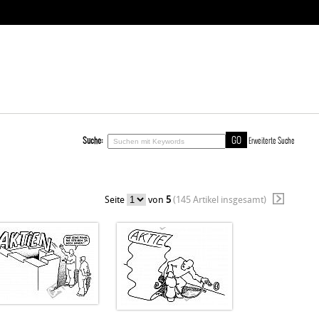
Suche:
Erweiterte Suche
Seite
von
5
(145 Artikel insgesamt)