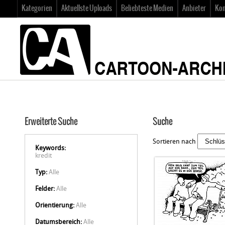
Kategorien
Aktuellste Uploads
Beliebteste Medien
Anbieter
Kon
Erweiterte Suche
Suche
Sortieren nach
Keywords:
kredit
Typ:
Alle
Felder:
Alle
Orientierung:
Alle
Datumsbereich:
Alle