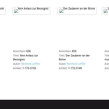
Ansichten
:
630
Ansichten
:
853
Ans
Titel
:
Kein Anlass zur
Titel
:
Der Zauberer an der
Tite
Besorgnis
Börse
mus
Autor
:
Reinhold Löffler
Autor
:
Reinhold Löffler
Aut
Artikel
:
1-172-5155
Artikel
:
1-172-5149
Art