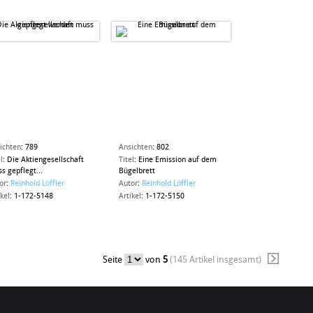
ichten
:
789
Ansichten
:
802
l
:
Die Aktiengesellschaft
Titel
:
Eine Emission auf dem
s gepflegt...
Bügelbrett
or
:
Reinhold Löffler
Autor
:
Reinhold Löffler
ikel
:
1-172-5148
Artikel
:
1-172-5150
Seite
von
5
(145 Artikel insgesamt)