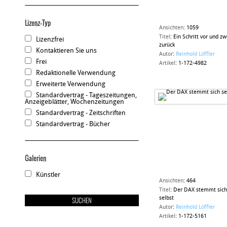
Lizenz-Typ
Ansichten
:
1059
Titel
:
Ein Schritt vor und zw
Lizenzfrei
zurück
Kontaktieren Sie uns
Autor
:
Reinhold Löffler
Frei
Artikel
:
1-172-4982
Redaktionelle Verwendung
Erweiterte Verwendung
Standardvertrag - Tageszeitungen,
Anzeigeblätter, Wochenzeitungen
Standardvertrag - Zeitschriften
Standardvertrag - Bücher
Galerien
Künstler
Ansichten
:
464
Titel
:
Der DAX stemmt sich
selbst
Autor
:
Reinhold Löffler
Artikel
:
1-172-5161