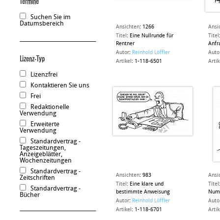
Termine
Suchen Sie im
Datumsbereich
Ansichten
:
1266
Ansi
Titel
:
Eine Nullrunde für
Titel
Rentner
Anfr
Autor
:
Reinhold Löffler
Auto
Lizenz-Typ
Artikel
:
1-118-6501
Artik
Lizenzfrei
Kontaktieren Sie uns
Frei
Redaktionelle
Verwendung
Erweiterte
Verwendung
Standardvertrag -
Tageszeitungen,
Anzeigeblätter,
Wochenzeitungen
Standardvertrag -
Ansichten
:
983
Ansi
Zeitschriften
Titel
:
Eine klare und
Titel
Standardvertrag -
bestimmte Anweisung
Num
Bücher
Autor
:
Reinhold Löffler
Auto
Artikel
:
1-118-6701
Artik