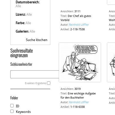
Datumsbereich:
Alle
Ansichten
:
3111
Ansi
Lizenz:
Alle
Titel
:
Der Chef als gutes
Titel
Vorbild
Weih
Farbe:
Alle
Autor
:
Reinhold Löffler
Auto
Artikel
:
2-118-7538
Artik
Galerien:
Alle
Suche löschen
Suchresultate
eingrenzen
Schlüsselwörter
Exaktes Ergebnis
Ansichten
:
3019
Ansi
Titel
:
Eine wichtige Aufgabe
Titel
Felder
für den Buchhalter
Auto
Autor
:
Reinhold Löffler
Artik
ID
Artikel
:
1-118-6338
Keywords