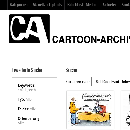
Kategorien
Aktuellste Uploads
Beliebteste Medien
Anbieter
Kont
Erweiterte Suche
Suche
Sortieren nach
Keywords:
erfolgreich
Typ:
Alle
Felder:
Alle
Orientierung:
Alle