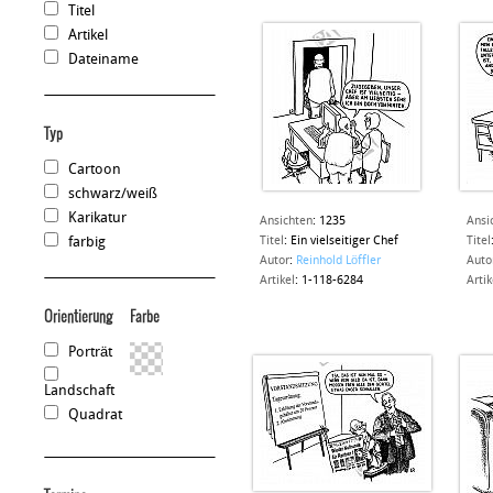
Titel
Artikel
Dateiname
Typ
Cartoon
schwarz/weiß
Karikatur
Ansichten
:
1235
Ansi
farbig
Titel
:
Ein vielseitiger Chef
Titel
Autor
:
Reinhold Löffler
Auto
Artikel
:
1-118-6284
Artik
Orientierung
Farbe
Porträt
Landschaft
Quadrat