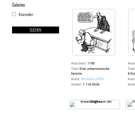
Galerien
Künstler
Ansichten
:
1190
Ansi
Titel
:
Eine unharmonische
Titel
Familie
Erfo
Autor
:
Reinhold Löffler
Auto
Artikel
:
1-118-6536
Artik