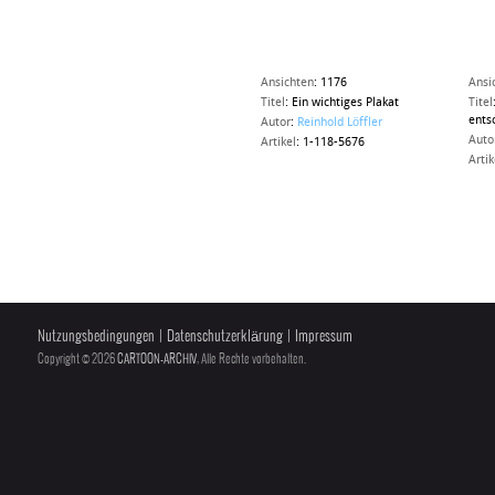
Ansichten
:
1176
Ansi
Titel
:
Ein wichtiges Plakat
Titel
entsc
Autor
:
Reinhold Löffler
Auto
Artikel
:
1-118-5676
Artik
Nutzungsbedingungen
|
Datenschutzerklärung
|
Impressum
Copyright © 2026
CARTOON-ARCHIV
, Alle Rechte vorbehalten.