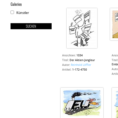
Galerien
Künstler
Ansichten
:
1034
Ansi
Titel
:
Der Aktien-Jongleur
Titel
Einb
Autor
:
Reinhold Löffler
Auto
Artikel
:
1-172-4750
Artik