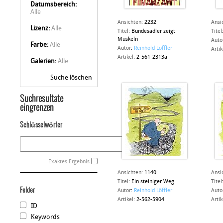
Datumsbereich:
Alle
Ansichten
:
2232
Ansi
Lizenz:
Alle
Titel
:
Bundesadler zeigt
Titel
Muskeln
Auto
Farbe:
Alle
Autor
:
Reinhold Löffler
Artik
Artikel
:
2-561-2313a
Galerien:
Alle
Suche löschen
Suchresultate
eingrenzen
Schlüsselwörter
Exaktes Ergebnis
Ansichten
:
1140
Ansi
Titel
:
Ein steiniger Weg
Titel
Felder
Autor
:
Reinhold Löffler
Auto
Artikel
:
2-562-5904
Artik
ID
Keywords