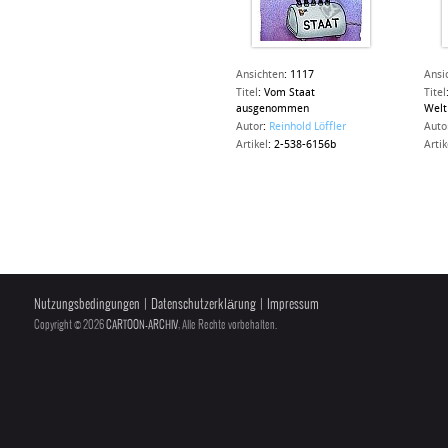
Ansichten
:
1117
Ansi
Titel
:
Vom Staat
Titel
ausgenommen
Welt
Autor
:
Reinhold Löffler
Auto
Artikel
:
2-538-6156b
Artik
Nutzungsbedingungen
|
Datenschutzerklärung
|
Impressum
Copyright © 2026
CARTOON-ARCHIV
, Alle Rechte vorbehalten.