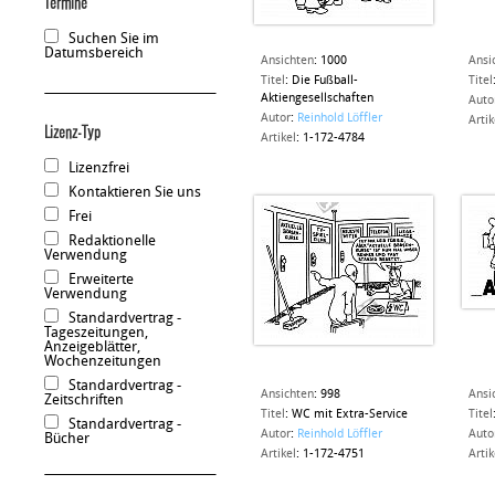
Termine
Suchen Sie im
Datumsbereich
Ansichten
:
1000
Ansi
Titel
:
Die Fußball-
Titel
Aktiengesellschaften
Auto
Autor
:
Reinhold Löffler
Artik
Lizenz-Typ
Artikel
:
1-172-4784
Lizenzfrei
Kontaktieren Sie uns
Frei
Redaktionelle
Verwendung
Erweiterte
Verwendung
Standardvertrag -
Tageszeitungen,
Anzeigeblätter,
Wochenzeitungen
Standardvertrag -
Ansichten
:
998
Ansi
Zeitschriften
Titel
:
WC mit Extra-Service
Titel
Standardvertrag -
Autor
:
Reinhold Löffler
Auto
Bücher
Artikel
:
1-172-4751
Artik