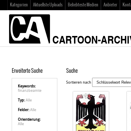
Kategorien
Aktuellste Uploads
Beliebteste Medien
Anbieter
Kont
Erweiterte Suche
Suche
Sortieren nach
Keywords:
finanzbeamte
Typ:
Alle
Felder:
Alle
Orientierung:
Alle