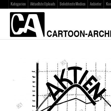
Kategorien
Aktuellste Uploads
Beliebteste Medien
Anbieter
Kon