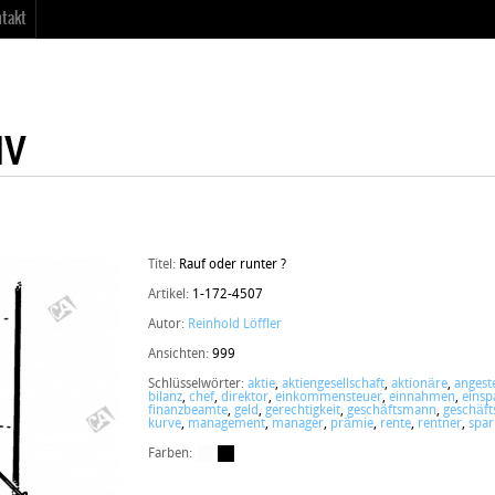
takt
Titel:
Rauf oder runter ?
Artikel:
1-172-4507
Autor:
Reinhold Löffler
Ansichten:
999
Schlüsselwörter:
aktie
,
aktiengesellschaft
,
aktionäre
,
angeste
bilanz
,
chef
,
direktor
,
einkommensteuer
,
einnahmen
,
einsp
finanzbeamte
,
geld
,
gerechtigkeit
,
geschäftsmann
,
geschäf
kurve
,
management
,
manager
,
prämie
,
rente
,
rentner
,
spa
Farben: