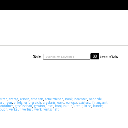
Suche:
Erweiterte Suche
llter
,
antrag
,
arbeit
,
arbeiten
,
arbeitsleben
,
bank
,
beamter
,
behörde
,
arungen
,
erfolg
,
erfolgreich
,
ergebnis
,
euro
,
europa
,
existenz
,
finanzamt
,
tsmänner
,
gesellschaft
,
gewinn
,
insel
,
konjunktur
,
kredit
,
krise
,
kunde
,
rbuch
,
verkauf
,
verlust
,
werk
,
wirtschaft