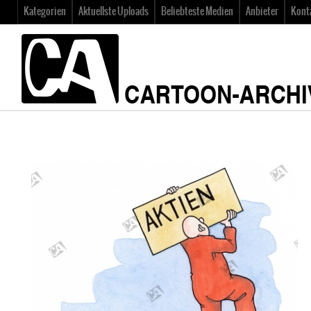
Kategorien
Aktuellste Uploads
Beliebteste Medien
Anbieter
Kont