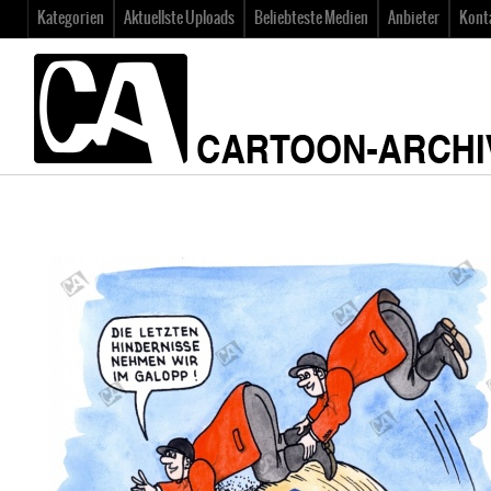
Kategorien
Aktuellste Uploads
Beliebteste Medien
Anbieter
Kont