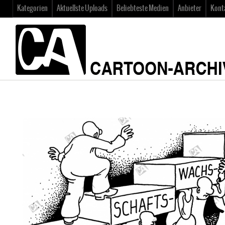
Kategorien
Aktuellste Uploads
Beliebteste Medien
Anbieter
Kont