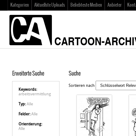
Kategorien
Aktuellste Uploads
Beliebteste Medien
Anbieter
Kont
Erweiterte Suche
Suche
Sortieren nach
Keywords:
arbeitsvermittlung
Typ:
Alle
Felder:
Alle
Orientierung:
Alle