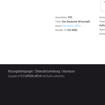
Ansichten
:
973
Ansi
Titel
:
Die Deutsche Wirtschaft
Titel
Aufs
Autor
:
Reinhold Löffler
Auto
Artikel
:
1-132-5692
Artik
Nutzungsbedingungen
|
Datenschutzerklärung
|
Impressum
Copyright © 2026
CARTOON-ARCHIV
, Alle Rechte vorbehalten.