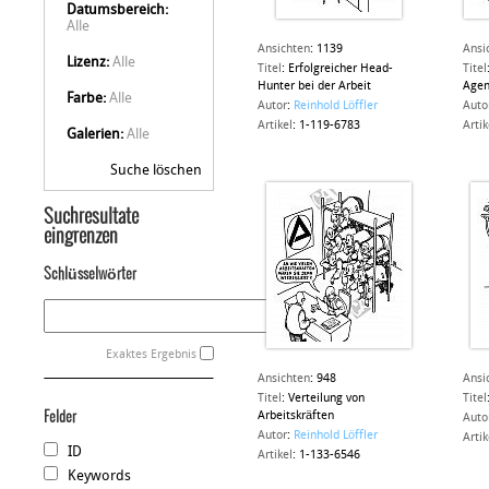
Datumsbereich:
Alle
Ansichten
:
1139
Ansi
Lizenz:
Alle
Titel
:
Erfolgreicher Head-
Titel
Hunter bei der Arbeit
Agen
Farbe:
Alle
Autor
:
Reinhold Löffler
Auto
Artikel
:
1-119-6783
Artik
Galerien:
Alle
Suche löschen
Suchresultate
eingrenzen
Schlüsselwörter
Exaktes Ergebnis
Ansichten
:
948
Ansi
Titel
:
Verteilung von
Titel
Felder
Arbeitskräften
Auto
Autor
:
Reinhold Löffler
Artik
ID
Artikel
:
1-133-6546
Keywords