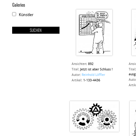
Galerien
Künstler
Ansichten
:
892
Ansi
Titel
:
Jetzt ist aber Schluss !
Titel
ausg
Autor
:
Reinhold Löffler
Auto
Artikel
:
1-133-4436
Artik