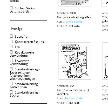
Termine
Suchen Sie im
Datumsbereich
Ansichten
:
1008
Ansi
Titel
:
Jobs - schnell zugreifen !
Titel
gele
Autor
:
Reinhold Löffler
Auto
Artikel
:
1-133-7444
Lizenz-Typ
Artik
Lizenzfrei
Kontaktieren Sie uns
Frei
Redaktionelle
Verwendung
Erweiterte
Verwendung
Standardvertrag -
Tageszeitungen,
Anzeigeblätter,
Wochenzeitungen
Standardvertrag -
Ansichten
:
864
Ansi
Zeitschriften
Titel
:
Das darf ich mir nicht
Titel
Standardvertrag -
vorstellen
Auto
Bücher
Autor
:
Reinhold Löffler
Artik
Artikel
:
1-133-4355