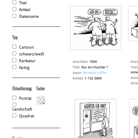
Titel
Artikel
Dateiname
Typ
Cartoon
schwarz/weiß
Karikatur
Ansichten
:
1004
Ansi
farbig
Titel
:
Nur ein Huscher ?
Titel
vorw
Autor
:
Reinhold Löffler
Auto
Artikel
:
1-132-3869
Artik
Orientierung
Farbe
Porträt
Landschaft
Quadrat