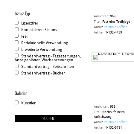
Lizenz-Typ
Ansichten
:
969
Titel
:
Fast eine Treibjagd
Lizenzfrei
Autor
:
Reinhold Löffler
Kontaktieren Sie uns
Artikel
:
1-132-4439
Frei
Redaktionelle Verwendung
Erweiterte Verwendung
Standardvertrag - Tageszeitungen,
Anzeigeblätter, Wochenzeitungen
Standardvertrag - Zeitschriften
Standardvertrag - Bücher
Galerien
Künstler
Ansichten
:
936
Titel
:
Nachhilfe beim
Aufschwung
Autor
:
Reinhold Löffler
Artikel
:
1-132-5781