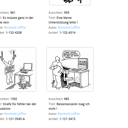
ichten
:
961
Ansichten
:
959
l
:
Es müsste ganz in der
Titel
:
Eine kleine
e sein
Unterstützung bitte !
or
:
Reinhold Löffler
Autor
:
Reinhold Löffler
ikel
:
1-132-4208
Artikel
:
1-132-4314
ichten
:
1392
Ansichten
:
985
l
:
Strafe für Fehler bei der
Titel
:
Besserwisserei mag ich
kulation
nicht !
or
:
Reinhold Löffler
Autor
:
Reinhold Löffler
ikel
:
1-121-3545-A
Artikel
:
1-121-3415