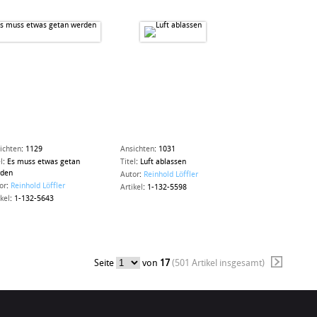
ichten
:
1129
Ansichten
:
1031
l
:
Es muss etwas getan
Titel
:
Luft ablassen
den
Autor
:
Reinhold Löffler
or
:
Reinhold Löffler
Artikel
:
1-132-5598
ikel
:
1-132-5643
Seite
von
17
(501 Artikel insgesamt)