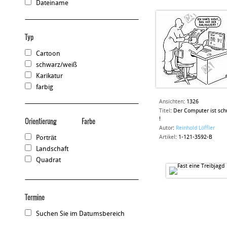
Dateiname
Typ
Cartoon
schwarz/weiß
Karikatur
farbig
Ansichten
:
1326
Titel
:
Der Computer ist sch
!
Orientierung
Farbe
Autor
:
Reinhold Löffler
Porträt
Artikel
:
1-121-3592-B
Landschaft
Quadrat
Termine
Suchen Sie im Datumsbereich