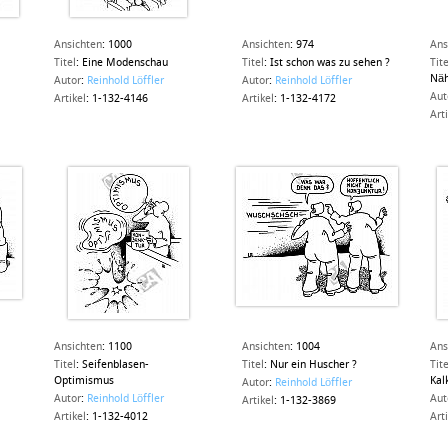
Ansichten
:
1000
Ansichten
:
974
Ans
Titel
:
Eine Modenschau
Titel
:
Ist schon was zu sehen ?
Tite
Näh
Autor
:
Reinhold Löffler
Autor
:
Reinhold Löffler
Aut
Artikel
:
1-132-4146
Artikel
:
1-132-4172
Art
Ansichten
:
1100
Ansichten
:
1004
Ans
Titel
:
Seifenblasen-
Titel
:
Nur ein Huscher ?
Tite
Optimismus
Kal
Autor
:
Reinhold Löffler
Autor
:
Reinhold Löffler
Aut
Artikel
:
1-132-3869
Artikel
:
1-132-4012
Art