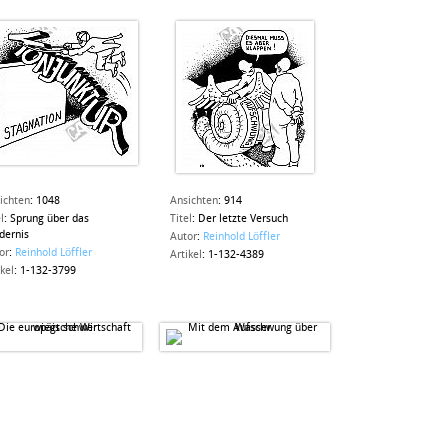
ichten
:
1048
Ansichten
:
914
l
:
Sprung über das
Titel
:
Der letzte Versuch
dernis
Autor
:
Reinhold Löffler
or
:
Reinhold Löffler
Artikel
:
1-132-4389
ikel
:
1-132-3799