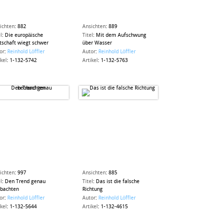
ichten
:
882
Ansichten
:
889
l
:
Die europäische
Titel
:
Mit dem Aufschwung
tschaft wiegt schwer
über Wasser
or
:
Reinhold Löffler
Autor
:
Reinhold Löffler
ikel
:
1-132-5742
Artikel
:
1-132-5763
ichten
:
997
Ansichten
:
885
l
:
Den Trend genau
Titel
:
Das ist die falsche
bachten
Richtung
or
:
Reinhold Löffler
Autor
:
Reinhold Löffler
ikel
:
1-132-5644
Artikel
:
1-132-4615