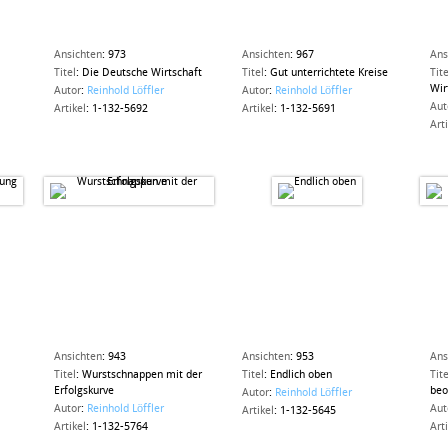
Ansichten
:
973
Ansichten
:
967
Ans
Titel
:
Die Deutsche Wirtschaft
Titel
:
Gut unterrichtete Kreise
Tite
Wir
Autor
:
Reinhold Löffler
Autor
:
Reinhold Löffler
Aut
Artikel
:
1-132-5692
Artikel
:
1-132-5691
Art
Ansichten
:
943
Ansichten
:
953
Ans
Titel
:
Wurstschnappen mit der
Titel
:
Endlich oben
Tite
Erfolgskurve
beo
Autor
:
Reinhold Löffler
Autor
:
Reinhold Löffler
Aut
Artikel
:
1-132-5645
Artikel
:
1-132-5764
Art