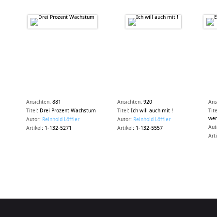
Ansichten
:
881
Ansichten
:
920
Ans
Titel
:
Drei Prozent Wachstum
Titel
:
Ich will auch mit !
Tite
wer
Autor
:
Reinhold Löffler
Autor
:
Reinhold Löffler
Aut
Artikel
:
1-132-5271
Artikel
:
1-132-5557
Art