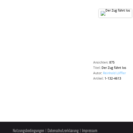
Ansichten
:
875
Titel
:
Der Zug fährt los
Autor
:
Reinhold Löffler
Artikel
:
1-132-4613
Nutzungsbedingungen
|
Datenschutzerklärung
|
Impressum