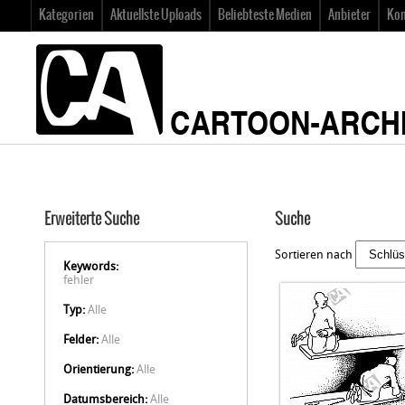
Kategorien
Aktuellste Uploads
Beliebteste Medien
Anbieter
Kon
Erweiterte Suche
Suche
Sortieren nach
Keywords:
fehler
Typ:
Alle
Felder:
Alle
Orientierung:
Alle
Datumsbereich:
Alle