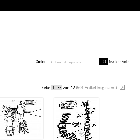
Suche:
Erweiterte Suche
Seite
von
17
(501 Artikel insgesamt)