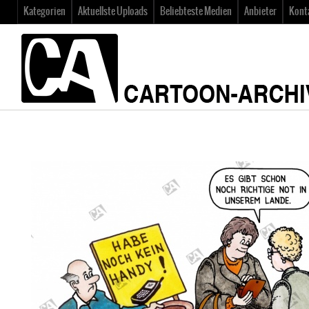
Kategorien
Aktuellste Uploads
Beliebteste Medien
Anbieter
Kont