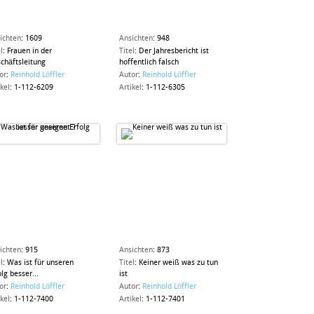
ichten
:
1609
Ansichten
:
948
l
:
Frauen in der
Titel
:
Der Jahresbericht ist
chäftsleitung
hoffentlich falsch
or
:
Reinhold Löffler
Autor
:
Reinhold Löffler
ikel
:
1-112-6209
Artikel
:
1-112-6305
ichten
:
915
Ansichten
:
873
l
:
Was ist für unseren
Titel
:
Keiner weiß was zu tun
olg besser...
ist
or
:
Reinhold Löffler
Autor
:
Reinhold Löffler
ikel
:
1-112-7400
Artikel
:
1-112-7401