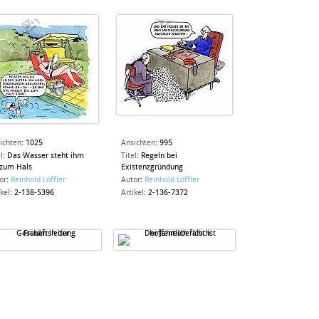
ichten
:
1025
Ansichten
:
995
l
:
Das Wasser steht ihm
Titel
:
Regeln bei
 zum Hals
Existenzgründung
or
:
Reinhold Löffler
Autor
:
Reinhold Löffler
ikel
:
2-138-5396
Artikel
:
2-136-7372