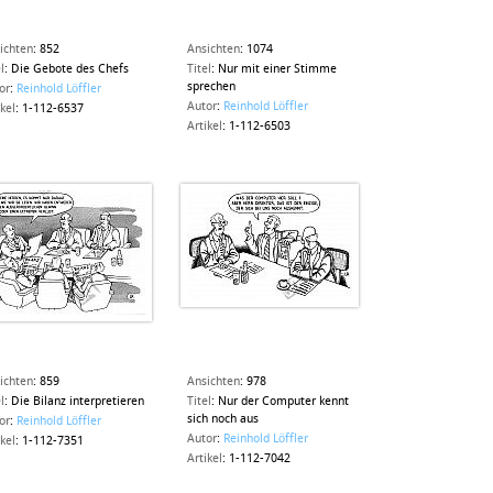
ichten
:
852
Ansichten
:
1074
l
:
Die Gebote des Chefs
Titel
:
Nur mit einer Stimme
sprechen
or
:
Reinhold Löffler
Autor
:
Reinhold Löffler
ikel
:
1-112-6537
Artikel
:
1-112-6503
ichten
:
859
Ansichten
:
978
l
:
Die Bilanz interpretieren
Titel
:
Nur der Computer kennt
sich noch aus
or
:
Reinhold Löffler
Autor
:
Reinhold Löffler
ikel
:
1-112-7351
Artikel
:
1-112-7042