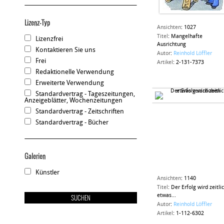
Lizenz-Typ
Ansichten
:
1027
Titel
:
Mangelhafte
Lizenzfrei
Ausrichtung
Kontaktieren Sie uns
Autor
:
Reinhold Löffler
Frei
Artikel
:
2-131-7373
Redaktionelle Verwendung
Erweiterte Verwendung
Standardvertrag - Tageszeitungen,
Anzeigeblätter, Wochenzeitungen
Standardvertrag - Zeitschriften
Standardvertrag - Bücher
Galerien
Künstler
Ansichten
:
1140
Titel
:
Der Erfolg wird zeitli
etwas...
Autor
:
Reinhold Löffler
Artikel
:
1-112-6302