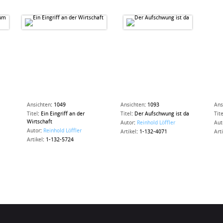
Ansichten
:
1049
Ansichten
:
1093
Ans
Titel
:
Ein Eingriff an der
Titel
:
Der Aufschwung ist da
Tite
Wirtschaft
Autor
:
Reinhold Löffler
Aut
Autor
:
Reinhold Löffler
Artikel
:
1-132-4071
Art
Artikel
:
1-132-5724