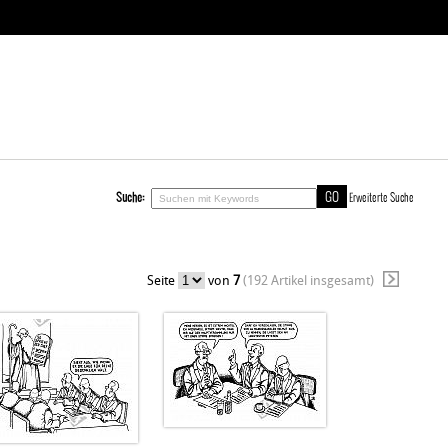
Suche:
Erweiterte Suche
Seite
von
7
(192 Artikel insgesamt)