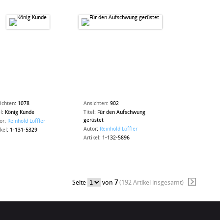
ichten
:
1078
Ansichten
:
902
l
:
König Kunde
Titel
:
Für den Aufschwung
gerüstet
or
:
Reinhold Löffler
Autor
:
Reinhold Löffler
ikel
:
1-131-5329
Artikel
:
1-132-5896
Seite
von
7
(192 Artikel insgesamt)