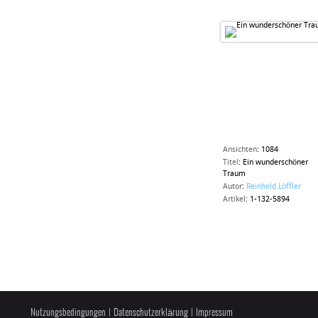
Ansichten
:
1084
Titel
:
Ein wunderschöner
Traum
Autor
:
Reinhold Löffler
Artikel
:
1-132-5894
Nutzungsbedingungen
|
Datenschutzerklärung
|
Impressum