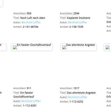
Ansichten
:
959
Ansichten
:
2594
Ans
Titel
:
Noch Luft nach oben
Titel
:
Geplante Insolvenz
Tite
Ges
Autor
:
Reinhold Löffler
Autor
:
Reinhold Löffler
Aut
Artikel
:
2-131-4870b
Artikel
:
2-138-7339
Art
Ansichten
:
911
Ansichten
:
1017
Ans
ch
Titel
:
Ein fataler
Titel
:
Das allerletzte Angebot
Tite
Geschäftsverlauf
Erf
Autor
:
Reinhold Löffler
Autor
:
Reinhold Löffler
Aut
Artikel
:
1-112-6252
Artikel
:
1-112-6301
Art