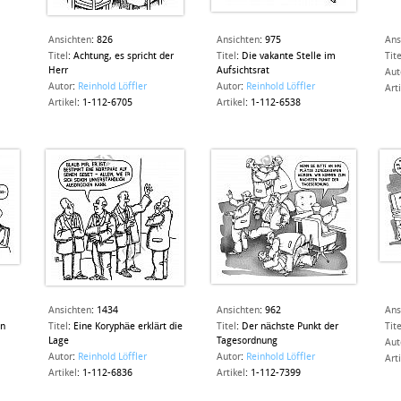
Ansichten
:
826
Ansichten
:
975
Ans
Titel
:
Achtung, es spricht der
Titel
:
Die vakante Stelle im
Tite
Herr
Aufsichtsrat
Aut
Autor
:
Reinhold Löffler
Autor
:
Reinhold Löffler
Art
Artikel
:
1-112-6705
Artikel
:
1-112-6538
Ansichten
:
1434
Ansichten
:
962
Ans
en
Titel
:
Eine Koryphäe erklärt die
Titel
:
Der nächste Punkt der
Tite
Lage
Tagesordnung
Aut
Autor
:
Reinhold Löffler
Autor
:
Reinhold Löffler
Art
Artikel
:
1-112-6836
Artikel
:
1-112-7399