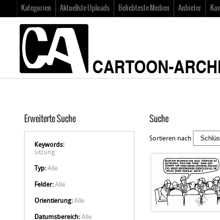
Kategorien
Aktuellste Uploads
Beliebteste Medien
Anbieter
Kon
Erweiterte Suche
Suche
Sortieren nach
Keywords:
sitzung
Typ:
Alle
Felder:
Alle
Orientierung:
Alle
Datumsbereich:
Alle