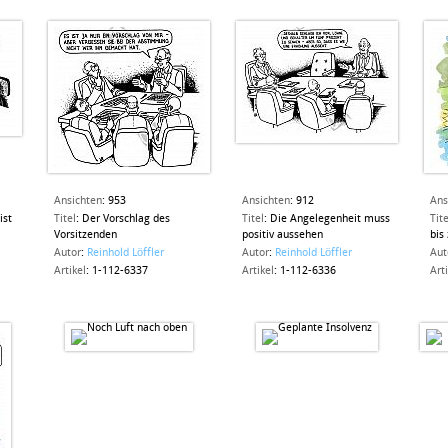
Ansichten
:
953
Ansichten
:
912
Ans
ist
Titel
:
Der Vorschlag des
Titel
:
Die Angelegenheit muss
Tite
Vorsitzenden
positiv aussehen
bis
Autor
:
Reinhold Löffler
Autor
:
Reinhold Löffler
Aut
Artikel
:
1-112-6337
Artikel
:
1-112-6336
Art