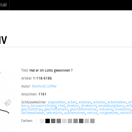
takt
Titel:
Hat er im Lotto gewonnen ?
Artikel:
1-118-6186
Autor:
Reinhold Löffler
Ansichten:
1161
Schlüsselwörter:
angestellter
,
arbeit
,
arbeiten
,
arbeiter
,
arbeitsleben
,
ar
büro
,
büroeinrichtung
,
chef
,
direktor
,
direktorin
,
einstellungsbüro
,
erf
geschäftsfrau
,
geschäftsmann
,
geschäftsmänner
,
industrie
,
investition
sachbearbeiter
,
sekretärin
,
subventionen
,
verlust
,
vorgesetzter
,
wirtsch
Farben: