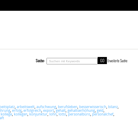
Suche:
Erweiterte Suche
beitsplatz
,
arbeitswelt
,
aufschwung
,
berufsleben
,
besserwisserisch
,
bilanz
,
ahrung
,
erfolg
,
erfolgreich
,
export
,
gehalt
,
gehaltserhöhung
,
geld
,
,
kollege
,
kollegen
,
konjunktur
,
lohn
,
lotto
,
personalbüro
,
personalchef
,
aft