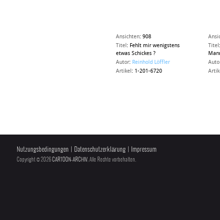
Ansichten
:
908
Ansi
Titel
:
Fehlt mir wenigstens
Titel
etwas Schickes ?
Mann
Autor
:
Reinhold Löffler
Auto
Artikel
:
1-201-6720
Artik
Nutzungsbedingungen
|
Datenschutzerklärung
|
Impressum
Copyright © 2026
CARTOON-ARCHIV
, Alle Rechte vorbehalten.