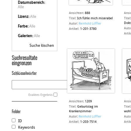
Datumsbereich:
Alle
Ansichten
:
888
Ansi
Lizenz:
Alle
Titel
:
Ich fühle mich miserabel
Titel
Dokt
Autor
:
Reinhold Löffler
Farbe:
Alle
Auto
Artikel
:
1-201-3780
Artik
Galerien:
Alle
Suche löschen
Suchresultate
eingrenzen
Schlüsselwörter
Exaktes Ergebnis
Ansichten
:
1209
Ansi
Titel
:
Geburtstag im
Titel
Felder
Krankenzimmer
wohl
Autor
:
Reinhold Löffler
Auto
ID
Artikel
:
1-203-7514
Artik
Keywords