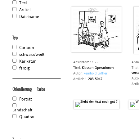
Titel
Artikel
Dateiname
Typ
Cartoon
schwarz/weiß
Karikatur
Ansichten
:
1155
Ansi
farbig
Titel
:
Klassen-Operationen
Titel
vers
Autor
:
Reinhold Löffler
Auto
Artikel
:
1-203-5047
Artik
Orientierung
Farbe
Porträt
Landschaft
Quadrat