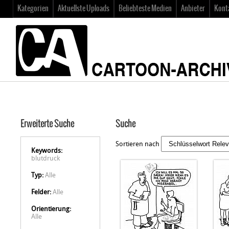
Kategorien
Aktuellste Uploads
Beliebteste Medien
Anbieter
Kont
Erweiterte Suche
Suche
Sortieren nach
Keywords:
blutdruck
Typ:
Alle
Felder:
Alle
Orientierung:
Alle