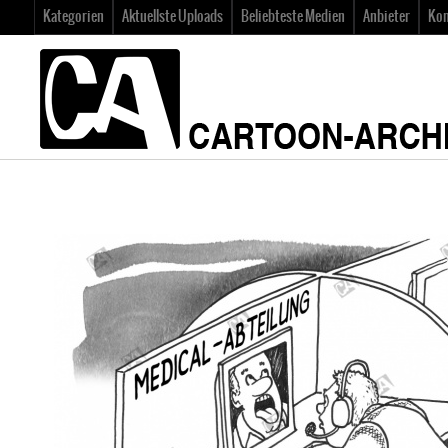
Kategorien
Aktuellste Uploads
Beliebteste Medien
Anbieter
Kon