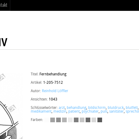
takt
Titel:
Fernbehandlung
Artikel:
1-205-7512
Autor:
Reinhold Löffler
Ansichten:
1043
Schlüsselwörter:
arzt
,
behandlung
,
bildschirm
,
blutdruck
,
blutfett
medikament
,
medizin
,
patient
,
psychiater
,
puls
,
sanitäter
,
sprechs
Farben: