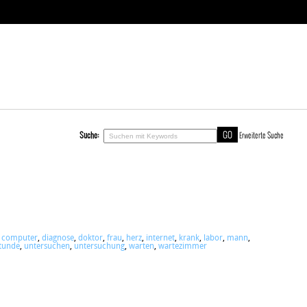
Suche:
Erweiterte Suche
,
computer
,
diagnose
,
doktor
,
frau
,
herz
,
internet
,
krank
,
labor
,
mann
,
tunde
,
untersuchen
,
untersuchung
,
warten
,
wartezimmer