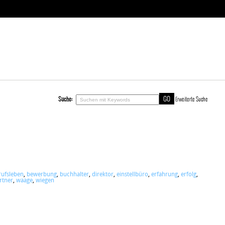
Suche:
Erweiterte Suche
rufsleben
,
bewerbung
,
buchhalter
,
direktor
,
einstellbüro
,
erfahrung
,
erfolg
,
rtner
,
waage
,
wiegen