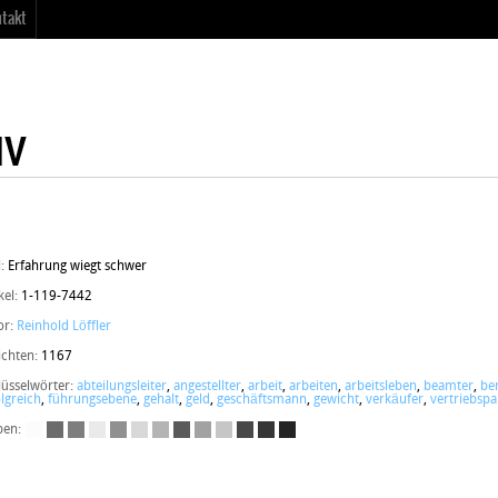
takt
l:
Erfahrung wiegt schwer
kel:
1-119-7442
or:
Reinhold Löffler
ichten:
1167
lüsselwörter:
abteilungsleiter
,
angestellter
,
arbeit
,
arbeiten
,
arbeitsleben
,
beamter
,
be
lgreich
,
führungsebene
,
gehalt
,
geld
,
geschäftsmann
,
gewicht
,
verkäufer
,
vertriebspa
ben: