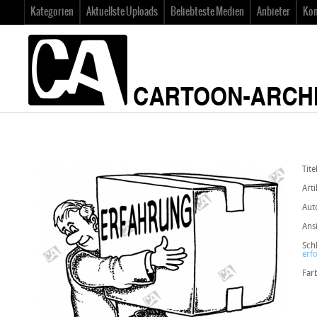
Kategorien
Aktuellste Uploads
Beliebteste Medien
Anbieter
Kon
Tite
Arti
Aut
Ans
Sch
erfo
Far