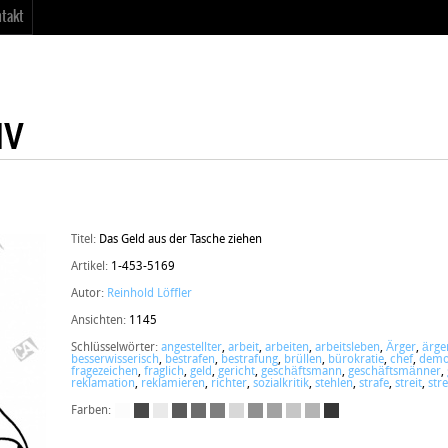
takt
Titel:
Das Geld aus der Tasche ziehen
Artikel:
1-453-5169
Autor:
Reinhold Löffler
Ansichten:
1145
Schlüsselwörter:
angestellter
,
arbeit
,
arbeiten
,
arbeitsleben
,
Ärger
,
ärge
besserwisserisch
,
bestrafen
,
bestrafung
,
brüllen
,
bürokratie
,
chef
,
demo
fragezeichen
,
fraglich
,
geld
,
gericht
,
geschäftsmann
,
geschäftsmänner
,
reklamation
,
reklamieren
,
richter
,
sozialkritik
,
stehlen
,
strafe
,
streit
,
stre
Farben: