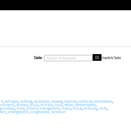
Suche:
Erweiterte Suche
rn
,
aufregen
,
aufstieg
,
ausländer
,
ausweg
,
beamter
,
behörde
,
berufsleben
,
nstration
,
drohen
,
druck
,
drücken
,
faust
,
fehler
,
fehlverhalten
,
grundsatz
,
kritik
,
kritisch
,
management
,
mann
,
moral
,
ordnung
,
recht
,
iten
,
untergebener
,
vorgesetzter
,
zerstören