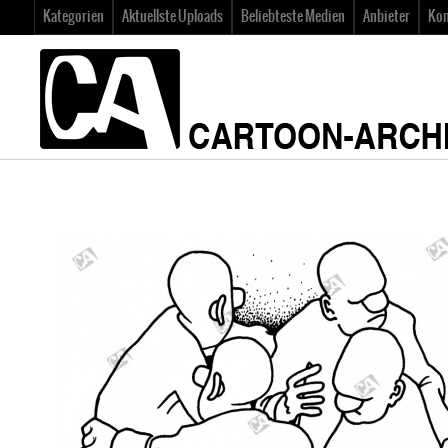
Kategorien
Aktuellste Uploads
Beliebteste Medien
Anbieter
Kon