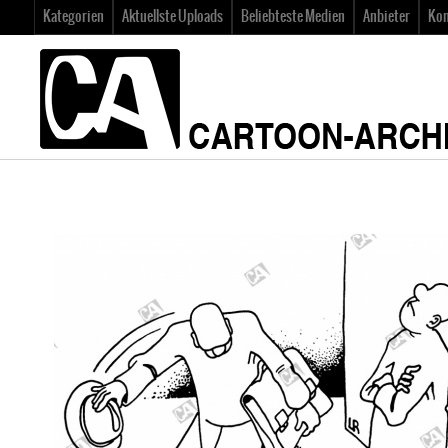
Kategorien
Aktuellste Uploads
Beliebteste Medien
Anbieter
Kon