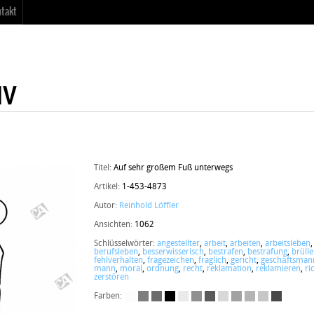
takt
Titel:
Auf sehr großem Fuß unterwegs
Artikel:
1-453-4873
Autor:
Reinhold Löffler
Ansichten:
1062
Schlüsselwörter:
angestellter
,
arbeit
,
arbeiten
,
arbeitsleben
berufsleben
,
besserwisserisch
,
bestrafen
,
bestrafung
,
brüll
fehlverhalten
,
fragezeichen
,
fraglich
,
gericht
,
geschäftsman
mann
,
moral
,
ordnung
,
recht
,
reklamation
,
reklamieren
,
ri
zerstören
Farben: