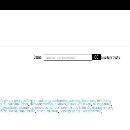
Suche:
Erweiterte Suche
,
Ärger
,
ärgern
,
aufregen
,
aufstieg
,
ausländer
,
ausweg
,
beamter
,
behörde
,
en
,
bürokratie
,
chef
,
demonstration
,
drohen
,
druck
,
drücken
,
faust
,
fehler
,
n
,
geschäftsmänner
,
grundsatz
,
handschuhe
,
kritik
,
kritisch
,
management
,
chter
,
sozialkritik
,
strafe
,
streit
,
streiten
,
untergebener
,
vorgesetzter
,