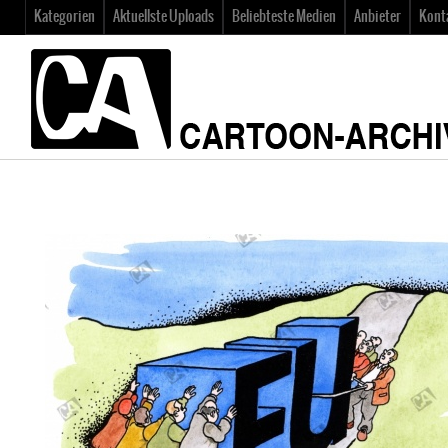
Kategorien
Aktuellste Uploads
Beliebteste Medien
Anbieter
Kont