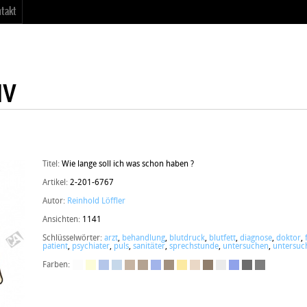
takt
Titel:
Wie lange soll ich was schon haben ?
Artikel:
2-201-6767
Autor:
Reinhold Löffler
Ansichten:
1141
Schlüsselwörter:
arzt
,
behandlung
,
blutdruck
,
blutfett
,
diagnose
,
doktor
,
patient
,
psychiater
,
puls
,
sanitäter
,
sprechstunde
,
untersuchen
,
untersuc
Farben: