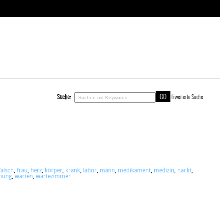
Suche:
Erweiterte Suche
falsch
,
frau
,
herz
,
körper
,
krank
,
labor
,
mann
,
medikament
,
medizin
,
nackt
,
hung
,
warten
,
wartezimmer