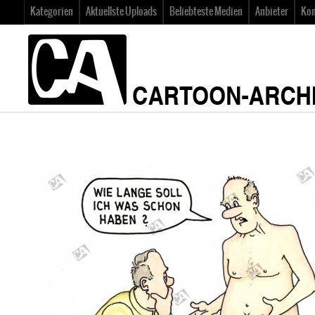
Kategorien
Aktuellste Uploads
Beliebteste Medien
Anbieter
Kon