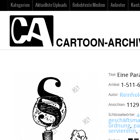
Kategorien
Aktuellste Uploads
Beliebteste Medien
Anbieter
Kont
Eine Par
Titel:
1-511-
Artikel:
Reinhol
Autor:
1129
Ansichten:
a
Schlüsselwörter:
geschäftsm
ordnung
,
pa
serviererin
,