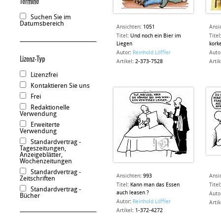
Termine
Suchen Sie im
Datumsbereich
Ansichten
:
1051
Ansi
Titel
:
Und noch ein Bier im
Titel
Liegen
korke
Autor
:
Reinhold Löffler
Auto
Lizenz-Typ
Artikel
:
2-373-7528
Artik
Lizenzfrei
Kontaktieren Sie uns
Frei
Redaktionelle
Verwendung
Erweiterte
Verwendung
Standardvertrag -
Tageszeitungen,
Anzeigeblätter,
Wochenzeitungen
Standardvertrag -
Ansichten
:
993
Ansi
Zeitschriften
Titel
:
Kann man das Essen
Titel
Standardvertrag -
auch leasen ?
Auto
Bücher
Autor
:
Reinhold Löffler
Artik
Artikel
:
1-372-4272