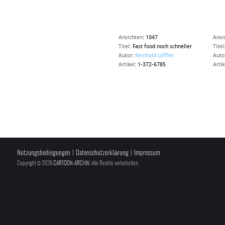
Ansichten
:
1047
Ansi
Titel
:
Fast food noch schneller
Titel
Autor
:
Reinhold Löffler
Auto
Artikel
:
1-372-6785
Artik
Nutzungsbedingungen
|
Datenschutzerklärung
|
Impressum
Copyright © 2026
CARTOON-ARCHIV
, Alle Rechte vorbehalten.