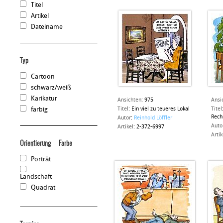
Titel
Artikel
Dateiname
Typ
Cartoon
schwarz/weiß
Karikatur
Ansichten
:
975
Ansi
farbig
Titel
:
Ein viel zu teueres Lokal
Titel
Rech
Autor
:
Reinhold Löffler
Auto
Artikel
:
2-372-6997
Artik
Orientierung
Farbe
Porträt
Landschaft
Quadrat