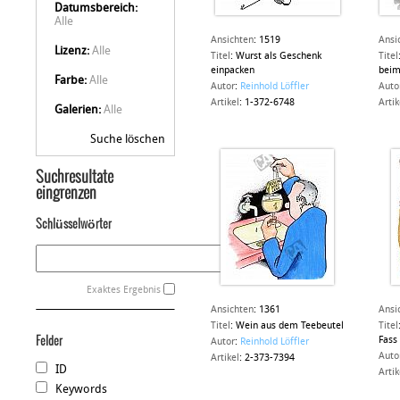
Datumsbereich:
Alle
Ansichten
:
1519
Ansi
Lizenz:
Alle
Titel
:
Wurst als Geschenk
Titel
einpacken
beim
Farbe:
Alle
Autor
:
Reinhold Löffler
Auto
Artikel
:
1-372-6748
Artik
Galerien:
Alle
Suche löschen
Suchresultate
eingrenzen
Schlüsselwörter
Exaktes Ergebnis
Ansichten
:
1361
Ansi
Titel
:
Wein aus dem Teebeutel
Titel
Felder
Fass
Autor
:
Reinhold Löffler
Auto
Artikel
:
2-373-7394
ID
Artik
Keywords