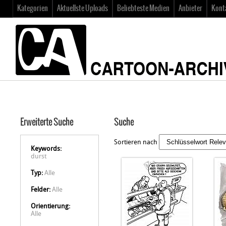
Kategorien
Aktuellste Uploads
Beliebteste Medien
Anbieter
Kont
Erweiterte Suche
Suche
Sortieren nach
Keywords:
durst
Typ:
Alle
Felder:
Alle
Orientierung:
Alle