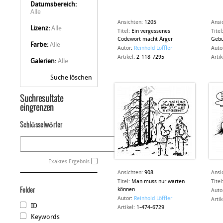
Datumsbereich:
Alle
Ansichten
:
1205
Ansi
Lizenz:
Alle
Titel
:
Ein vergessenes
Titel
Codewort macht Ärger
Gebu
Farbe:
Alle
Autor
:
Reinhold Löffler
Auto
Artikel
:
2-118-7295
Artik
Galerien:
Alle
Suche löschen
Suchresultate
eingrenzen
Schlüsselwörter
Exaktes Ergebnis
Ansichten
:
908
Ansi
Titel
:
Man muss nur warten
Titel
Felder
können
Auto
Autor
:
Reinhold Löffler
Artik
ID
Artikel
:
1-474-6729
Keywords