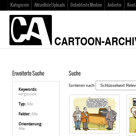
Kategorien
Aktuellste Uploads
Beliebteste Medien
Anbieter
Kont
Erweiterte Suche
Suche
Sortieren nach
Keywords:
vergessen
Typ:
Alle
Felder:
Alle
Orientierung:
Alle