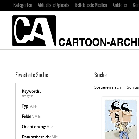
Kategorien
Aktuellste Uploads
Beliebteste Medien
Anbieter
Kon
Erweiterte Suche
Suche
Sortieren nach
Keywords:
tragen
Typ:
Alle
Felder:
Alle
Orientierung:
Alle
Datumsbereich:
Alle