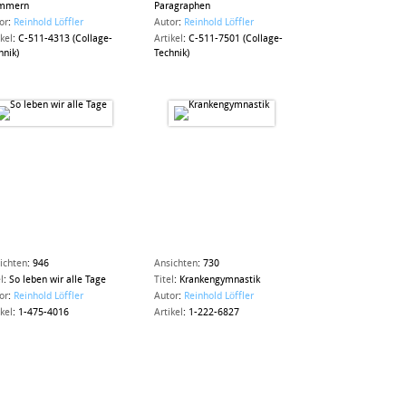
ammern
Paragraphen
or
:
Reinhold Löffler
Autor
:
Reinhold Löffler
ikel
:
C-511-4313 (Collage-
Artikel
:
C-511-7501 (Collage-
hnik)
Technik)
ichten
:
946
Ansichten
:
730
l
:
So leben wir alle Tage
Titel
:
Krankengymnastik
or
:
Reinhold Löffler
Autor
:
Reinhold Löffler
ikel
:
1-475-4016
Artikel
:
1-222-6827