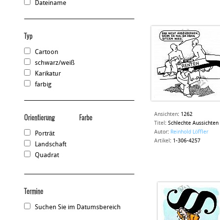
Dateiname
Typ
Cartoon
schwarz/weiß
Karikatur
farbig
Ansichten
:
1262
Orientierung
Farbe
Titel
:
Schlechte Aussichten
Autor
:
Reinhold Löffler
Porträt
Artikel
:
1-306-4257
Landschaft
Quadrat
Termine
Suchen Sie im Datumsbereich