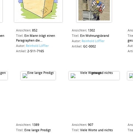
Ansichten
:
852
Ansichten
:
1302
Ans
nen
Titel
:
Ein Mann trägt einen
Titel
:
Ein Wohnungsbrand
Tite
Paragraphen die...
ges
Autor
:
Reinhold Löffler
Autor
:
Reinhold Löffler
Aut
Artikel
:
GC-0002
Artikel
:
2-511-7165
Art
Ansichten
:
1389
Ansichten
:
907
Ans
Titel
:
Eine lange Predigt
Titel
:
Viele Worte und nichts
Tite