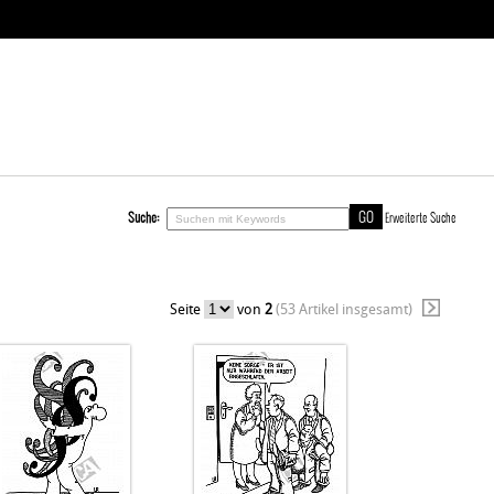
Suche:
Erweiterte Suche
Seite
von
2
(53 Artikel insgesamt)