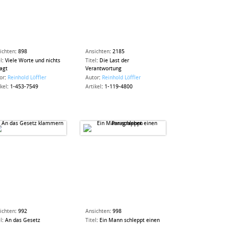
ichten
:
898
Ansichten
:
2185
l
:
Viele Worte und nichts
Titel
:
Die Last der
agt
Verantwortung
or
:
Reinhold Löffler
Autor
:
Reinhold Löffler
ikel
:
1-453-7549
Artikel
:
1-119-4800
ichten
:
992
Ansichten
:
998
l
:
An das Gesetz
Titel
:
Ein Mann schleppt einen