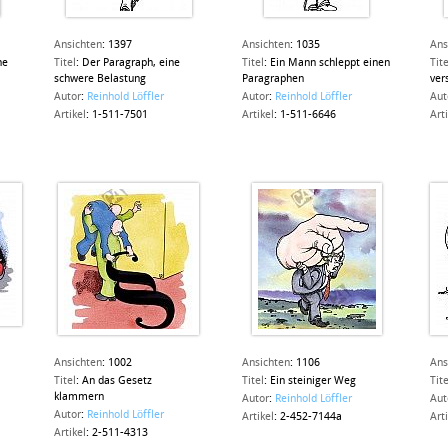
Ansichten
:
1397
Ansichten
:
1035
Ans
ne
Titel
:
Der Paragraph, eine
Titel
:
Ein Mann schleppt einen
Tite
schwere Belastung
Paragraphen
ver
Autor
:
Reinhold Löffler
Autor
:
Reinhold Löffler
Aut
Artikel
:
1-511-7501
Artikel
:
1-511-6646
Art
Ansichten
:
1002
Ansichten
:
1106
Ans
Titel
:
An das Gesetz
Titel
:
Ein steiniger Weg
Tite
klammern
Autor
:
Reinhold Löffler
Aut
Autor
:
Reinhold Löffler
Artikel
:
2-452-7144a
Art
Artikel
:
2-511-4313