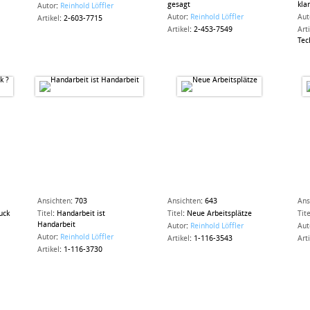
gesagt
kl
Autor
:
Reinhold Löffler
Autor
:
Reinhold Löffler
Aut
Artikel
:
2-603-7715
Artikel
:
2-453-7549
Art
Tec
Ansichten
:
703
Ansichten
:
643
Ans
uck
Titel
:
Handarbeit ist
Titel
:
Neue Arbeitsplätze
Tite
Handarbeit
Autor
:
Reinhold Löffler
Aut
Autor
:
Reinhold Löffler
Artikel
:
1-116-3543
Art
Artikel
:
1-116-3730