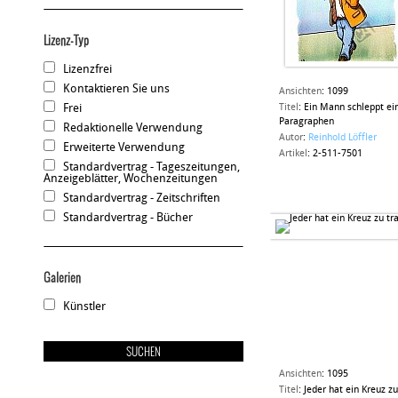
Lizenz-Typ
Lizenzfrei
Kontaktieren Sie uns
Ansichten
:
1099
Frei
Titel
:
Ein Mann schleppt ei
Paragraphen
Redaktionelle Verwendung
Autor
:
Reinhold Löffler
Erweiterte Verwendung
Artikel
:
2-511-7501
Standardvertrag - Tageszeitungen,
Anzeigeblätter, Wochenzeitungen
Standardvertrag - Zeitschriften
Standardvertrag - Bücher
Galerien
Künstler
Ansichten
:
1095
Titel
:
Jeder hat ein Kreuz zu