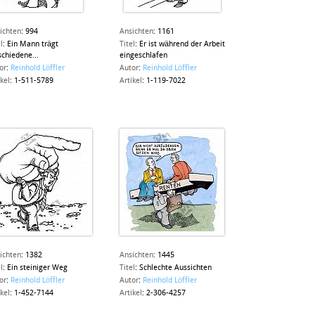
ichten
:
994
Ansichten
:
1161
l
:
Ein Mann trägt
Titel
:
Er ist während der Arbeit
schiedene...
eingeschlafen
or
:
Reinhold Löffler
Autor
:
Reinhold Löffler
ikel
:
1-511-5789
Artikel
:
1-119-7022
ichten
:
1382
Ansichten
:
1445
l
:
Ein steiniger Weg
Titel
:
Schlechte Aussichten
or
:
Reinhold Löffler
Autor
:
Reinhold Löffler
ikel
:
1-452-7144
Artikel
:
2-306-4257