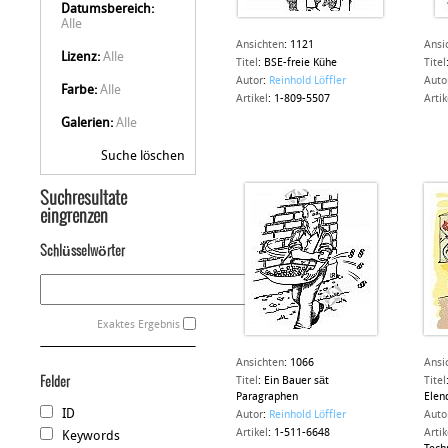
Datumsbereich:
Alle
Ansichten
:
1121
Ansi
Lizenz:
Alle
Titel
:
BSE-freie Kühe
Titel
Autor
:
Reinhold Löffler
Auto
Farbe:
Alle
Artikel
:
1-809-5507
Artik
Galerien:
Alle
Suche löschen
Suchresultate
eingrenzen
Schlüsselwörter
Exaktes Ergebnis
Ansichten
:
1066
Ansi
Felder
Titel
:
Ein Bauer sät
Titel
Paragraphen
Elend
ID
Autor
:
Reinhold Löffler
Auto
Artikel
:
1-511-6648
Artik
Keywords