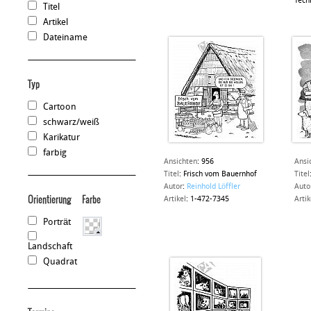
Tech
Titel
Artikel
Dateiname
Typ
Cartoon
schwarz/weiß
Karikatur
farbig
Ansichten
:
956
Ansi
Titel
:
Frisch vom Bauernhof
Titel
Autor
:
Reinhold Löffler
Auto
Orientierung
Farbe
Artikel
:
1-472-7345
Artik
Porträt
Landschaft
Quadrat