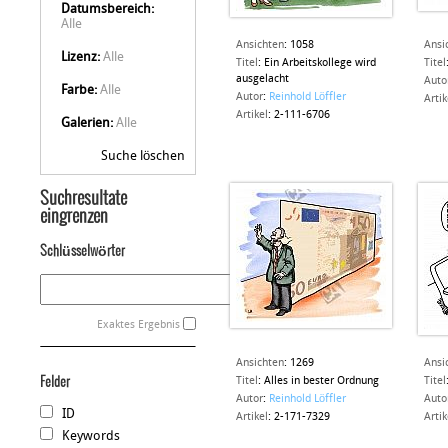
Datumsbereich:
Alle
Ansichten
:
1058
Ansi
Lizenz:
Alle
Titel
:
Ein Arbeitskollege wird
Titel
ausgelacht
Auto
Farbe:
Alle
Autor
:
Reinhold Löffler
Artik
Artikel
:
2-111-6706
Galerien:
Alle
Suche löschen
Suchresultate
eingrenzen
Schlüsselwörter
Exaktes Ergebnis
Ansichten
:
1269
Ansi
Felder
Titel
:
Alles in bester Ordnung
Titel
Autor
:
Reinhold Löffler
Auto
ID
Artikel
:
2-171-7329
Artik
Keywords