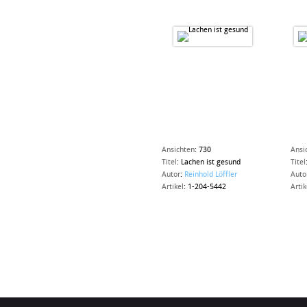
Ansichten
:
730
Ansi
Titel
:
Lachen ist gesund
Titel
Autor
:
Reinhold Löffler
Auto
Artikel
:
1-204-5442
Artik