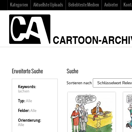
Kategorien
Aktuellste Uploads
Beliebteste Medien
Anbieter
Kont
Erweiterte Suche
Suche
Sortieren nach
Keywords:
lachen
Typ:
Alle
Felder:
Alle
Orientierung:
Alle