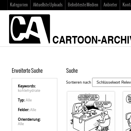
Kategorien
Aktuellste Uploads
Beliebteste Medien
Anbieter
Kont
Erweiterte Suche
Suche
Sortieren nach
Keywords:
kohlehydrate
Typ:
Alle
Felder:
Alle
Orientierung:
Alle