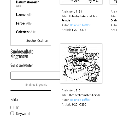
Datumsbereich:
Alle
Ansichten
:
1131
Ansi
Lizenz:
Alle
Titel
:
Kohlehydrate sind ihre
Titel
Feinde
Diab
Farbe:
Alle
Autor
:
Reinhold Löffler
Auto
Artikel
:
1-201-5877
Artik
Galerien:
Alle
Suche löschen
Suchresultate
eingrenzen
Schlüsselwörter
Exaktes Ergebnis
Ansichten
:
813
Titel
:
Ihre schlimmsten Feinde
Felder
Autor
:
Reinhold Löffler
Artikel
:
1-201-7250
ID
Keywords