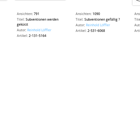
Ansichten
:
791
Ansichten
:
1090
Ans
Titel
:
Subventionen werden
Titel
:
Subventionen gefällig ?
Tite
gekürzt
Autor
:
Reinhold Löffler
Aut
Autor
:
Reinhold Löffler
Artikel
:
2-531-6068
Art
Artikel
:
2-131-5164