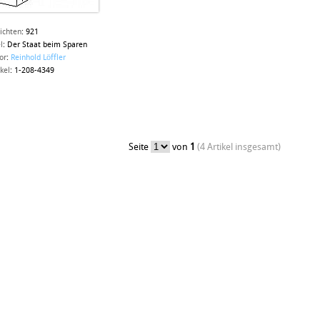
ichten
:
921
l
:
Der Staat beim Sparen
or
:
Reinhold Löffler
ikel
:
1-208-4349
Seite
von
1
(4 Artikel insgesamt)