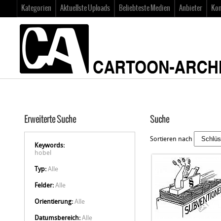
Kategorien
Aktuellste Uploads
Beliebteste Medien
Anbieter
Kon
Erweiterte Suche
Suche
Sortieren nach
Keywords:
hobel
Typ:
Alle
Felder:
Alle
Orientierung:
Alle
Datumsbereich:
Alle