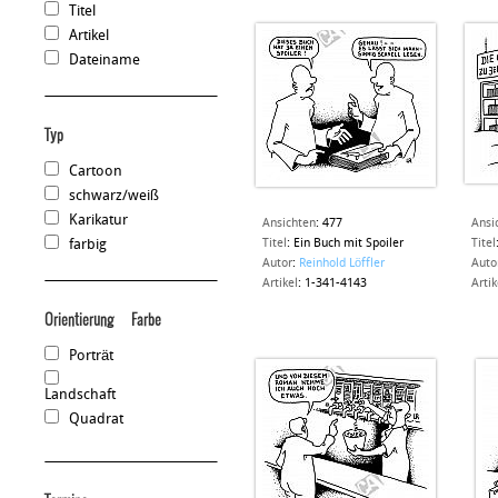
Titel
Artikel
Dateiname
Typ
Cartoon
schwarz/weiß
Karikatur
Ansichten
:
477
Ansi
farbig
Titel
:
Ein Buch mit Spoiler
Titel
Autor
:
Reinhold Löffler
Auto
Artikel
:
1-341-4143
Artik
Orientierung
Farbe
Porträt
Landschaft
Quadrat