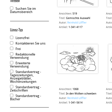
Termine
Suchen Sie im
Datumsbereich
Ansichten
:
519
Ansi
Titel
:
Gemischte Auswahl
Titel
Autor
:
Reinhold Löffler
Auto
Artikel
:
1-341-4117
Artik
Lizenz-Typ
Lizenzfrei
Kontaktieren Sie uns
Frei
Redaktionelle
Verwendung
Erweiterte
Verwendung
Standardvertrag -
Tageszeitungen,
Anzeigeblätter,
Wochenzeitungen
Standardvertrag -
Ansichten
:
1068
Ansi
Zeitschriften
Titel
:
In den Wolken schweben
Titel
Standardvertrag -
Autor
:
Reinhold Löffler
Auto
Bücher
Artikel
:
1-341-5614
Artik