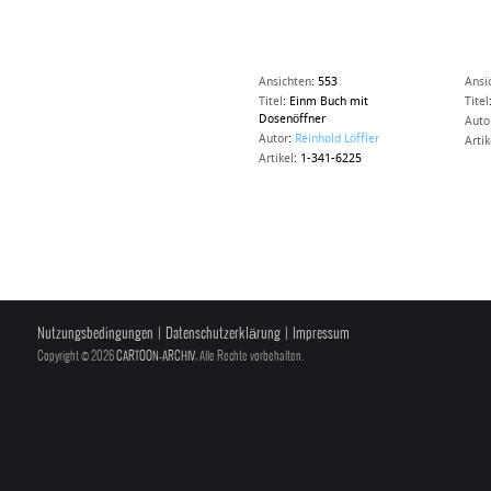
Ansichten
:
553
Ansi
Titel
:
Einm Buch mit
Titel
Dosenöffner
Auto
Autor
:
Reinhold Löffler
Artik
Artikel
:
1-341-6225
Nutzungsbedingungen
|
Datenschutzerklärung
|
Impressum
Copyright © 2026
CARTOON-ARCHIV
, Alle Rechte vorbehalten.