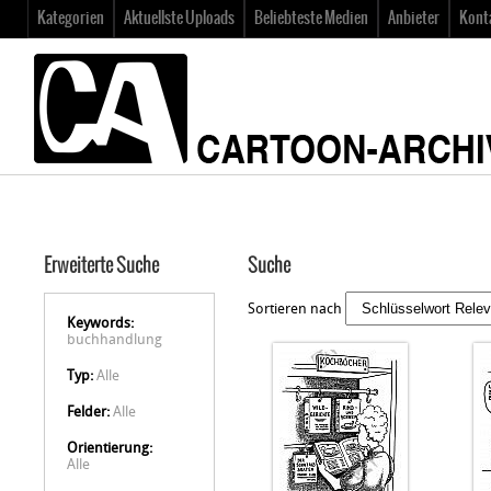
Kategorien
Aktuellste Uploads
Beliebteste Medien
Anbieter
Kont
Erweiterte Suche
Suche
Sortieren nach
Keywords:
buchhandlung
Typ:
Alle
Felder:
Alle
Orientierung:
Alle