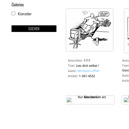
Galerien
Künstler
Ansichten
:
1111
Ansi
Titel
:
Lies dich selbst !
Titel
Gesc
Autor
:
Reinhold Löffler
Auto
Artikel
:
1-341-4532
Artik