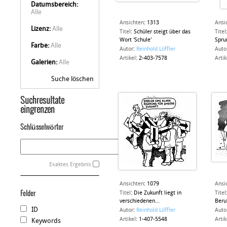
Datumsbereich:
Alle
Ansichten
:
1313
Ansi
Lizenz:
Alle
Titel
:
Schüler steigt über das
Titel
Wort 'Schule'
Sprun
Farbe:
Alle
Autor
:
Reinhold Löffler
Auto
Artikel
:
2-403-7578
Artik
Galerien:
Alle
Suche löschen
Suchresultate
eingrenzen
Schlüsselwörter
Exaktes Ergebnis
Ansichten
:
1079
Ansi
Felder
Titel
:
Die Zukunft liegt in
Titel
verschiedenen...
Beru
ID
Autor
:
Reinhold Löffler
Auto
Artikel
:
1-407-5548
Artik
Keywords