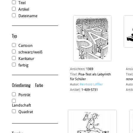
Titel
Artikel
Dateiname
Typ
Cartoon
schwarz/weiß
Karikatur
farbig
Ansichten
:
1369
Ansi
Titel
:
Pisa-Test als Labyrinth
Titel
für Schüler
reno
Autor
:
Reinhold Löffler
Auto
Orientierung
Farbe
Artikel
:
1-409-5731
Artik
Porträt
Landschaft
Quadrat