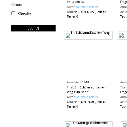
im Leben ist...
Frag
Galerien
Autor
:
Reinhold Löffler
Auto
Artikel
:
C-409-6085 (Collage-
Artik
Künstler
Technik)
Tech
Ansichten
:
1018
Ansi
Titel
:
Ein Schüler auf seinem
Titel
Weg zum Beruf
Frag
Autor
:
Reinhold Löffler
Auto
Artikel
:
C-409-7478 (Collage-
Artik
Technik)
Tech