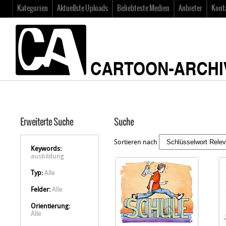
Kategorien
Aktuellste Uploads
Beliebteste Medien
Anbieter
Kont
Erweiterte Suche
Suche
Sortieren nach
Keywords:
ausbildung
Typ:
Alle
Felder:
Alle
Orientierung:
Alle