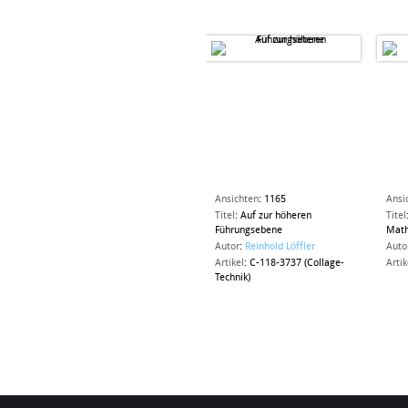
Ansichten
:
1165
Ansi
Titel
:
Auf zur höheren
Titel
Führungsebene
Math
Autor
:
Reinhold Löffler
Auto
Artikel
:
C-118-3737 (Collage-
Artik
Technik)