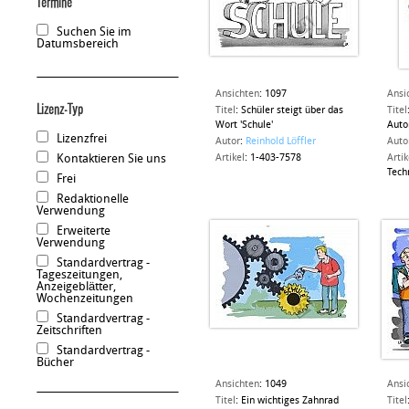
Termine
Suchen Sie im
Datumsbereich
Ansichten
:
1097
Ansi
Lizenz-Typ
Titel
:
Schüler steigt über das
Titel
Wort 'Schule'
Aut
Lizenzfrei
Autor
:
Reinhold Löffler
Auto
Kontaktieren Sie uns
Artikel
:
1-403-7578
Artik
Tech
Frei
Redaktionelle
Verwendung
Erweiterte
Verwendung
Standardvertrag -
Tageszeitungen,
Anzeigeblätter,
Wochenzeitungen
Standardvertrag -
Zeitschriften
Standardvertrag -
Bücher
Ansichten
:
1049
Ansi
Titel
:
Ein wichtiges Zahnrad
Titel