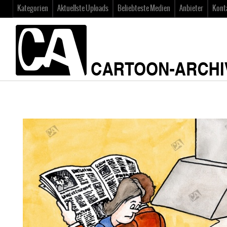
Kategorien
Aktuellste Uploads
Beliebteste Medien
Anbieter
Kont