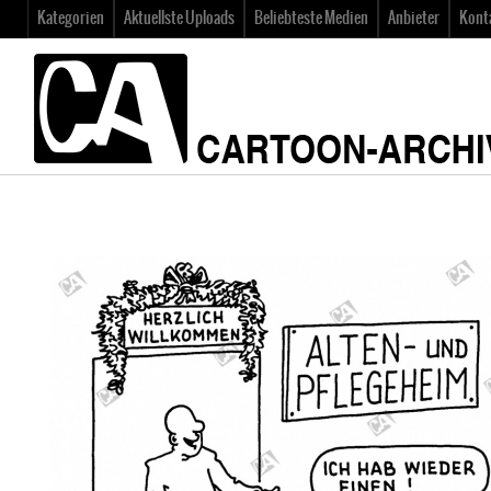
Kategorien
Aktuellste Uploads
Beliebteste Medien
Anbieter
Kont