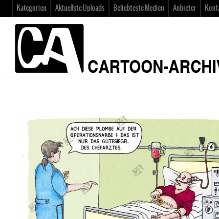
Kategorien
Aktuellste Uploads
Beliebteste Medien
Anbieter
Kont