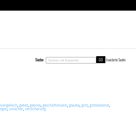
Suche:
Erweiterte Suche
evangelisch
,
gebet
,
gebote
,
geschäftsmann
,
glaube
,
gott
,
gottesdienst
,
eigen
,
unsicher
,
versicherung