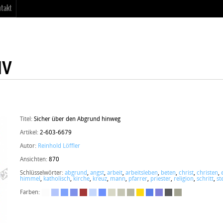
takt
Titel:
Sicher über den Abgrund hinweg
Artikel:
2-603-6679
Autor:
Reinhold Löffler
Ansichten:
870
Schlüsselwörter:
abgrund
,
angst
,
arbeit
,
arbeitsleben
,
beten
,
christ
,
christen
,
himmel
,
katholisch
,
kirche
,
kreuz
,
mann
,
pfarrer
,
priester
,
religion
,
schritt
,
st
Farben: