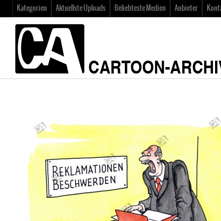
Kategorien
Aktuellste Uploads
Beliebteste Medien
Anbieter
Kont