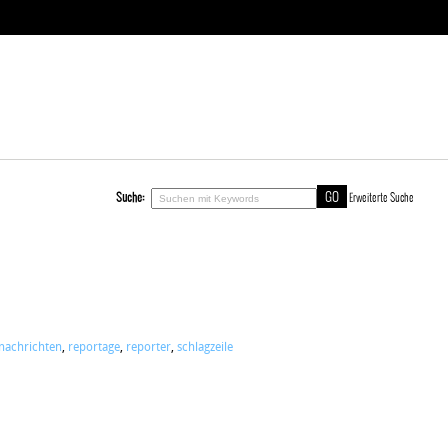
Suche:
Erweiterte Suche
nachrichten
,
reportage
,
reporter
,
schlagzeile