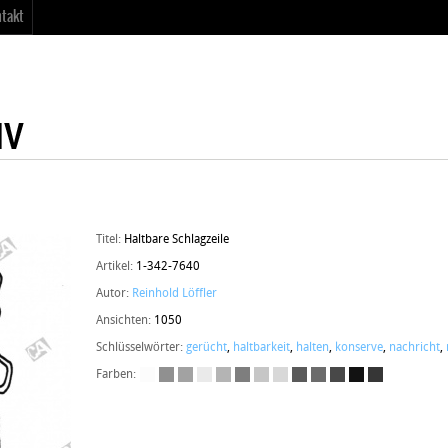
takt
Titel:
Haltbare Schlagzeile
Artikel:
1-342-7640
Autor:
Reinhold Löffler
Ansichten:
1050
Schlüsselwörter:
gerücht
,
haltbarkeit
,
halten
,
konserve
,
nachricht
,
Farben: