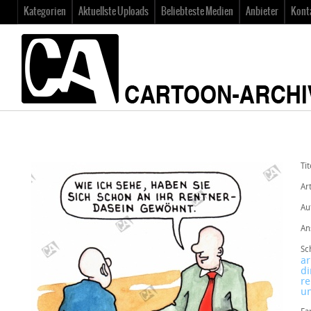
Kategorien
Aktuellste Uploads
Beliebteste Medien
Anbieter
Kont
Tit
Art
Au
An
Sc
ar
di
re
un