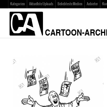
Kategorien
Aktuellste Uploads
Beliebteste Medien
Anbieter
Kon