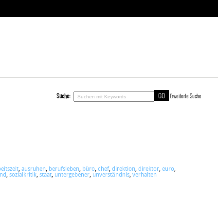
Suche:
Erweiterte Suche
eitszeit
,
ausruhen
,
berufsleben
,
büro
,
chef
,
direktion
,
direktor
,
euro
,
and
,
sozialkritik
,
staat
,
untergebener
,
unverständnis
,
verhalten