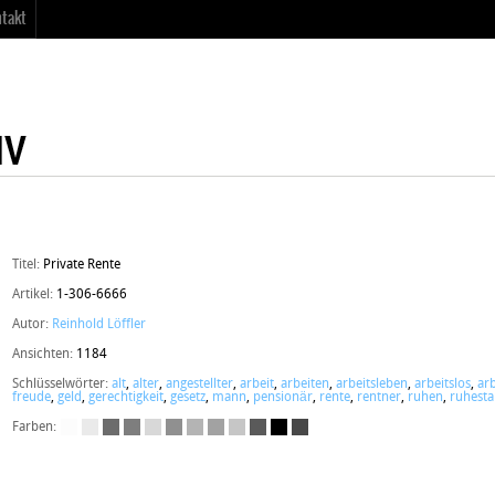
takt
Titel:
Private Rente
Artikel:
1-306-6666
Autor:
Reinhold Löffler
Ansichten:
1184
Schlüsselwörter:
alt
,
alter
,
angestellter
,
arbeit
,
arbeiten
,
arbeitsleben
,
arbeitslos
,
arb
freude
,
geld
,
gerechtigkeit
,
gesetz
,
mann
,
pensionär
,
rente
,
rentner
,
ruhen
,
ruhest
Farben: