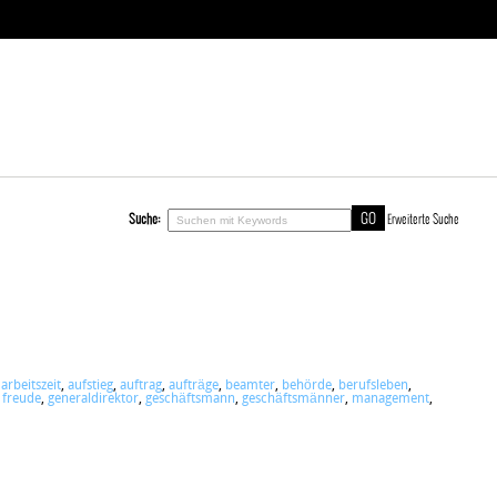
Suche:
Erweiterte Suche
,
arbeitszeit
,
aufstieg
,
auftrag
,
aufträge
,
beamter
,
behörde
,
berufsleben
,
,
freude
,
generaldirektor
,
geschäftsmann
,
geschäftsmänner
,
management
,