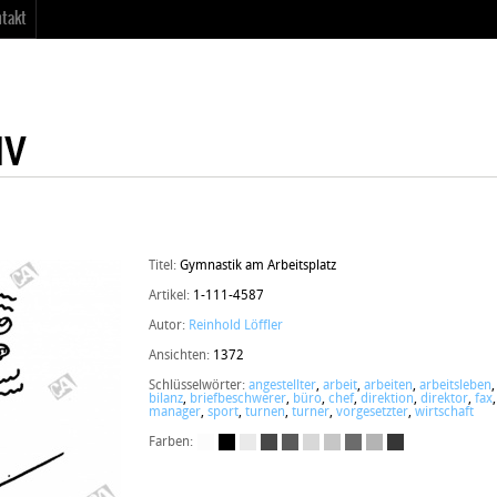
takt
Titel:
Gymnastik am Arbeitsplatz
Artikel:
1-111-4587
Autor:
Reinhold Löffler
Ansichten:
1372
Schlüsselwörter:
angestellter
,
arbeit
,
arbeiten
,
arbeitsleben
bilanz
,
briefbeschwerer
,
büro
,
chef
,
direktion
,
direktor
,
fax
manager
,
sport
,
turnen
,
turner
,
vorgesetzter
,
wirtschaft
Farben: