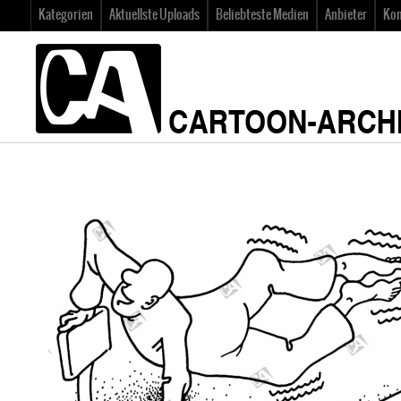
Kategorien
Aktuellste Uploads
Beliebteste Medien
Anbieter
Kon