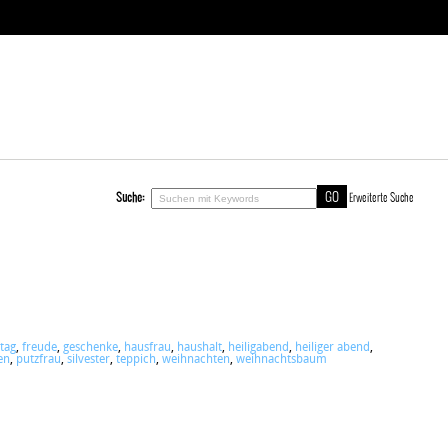
Suche:
Erweiterte Suche
ttag
,
freude
,
geschenke
,
hausfrau
,
haushalt
,
heiligabend
,
heiliger abend
,
en
,
putzfrau
,
silvester
,
teppich
,
weihnachten
,
weihnachtsbaum