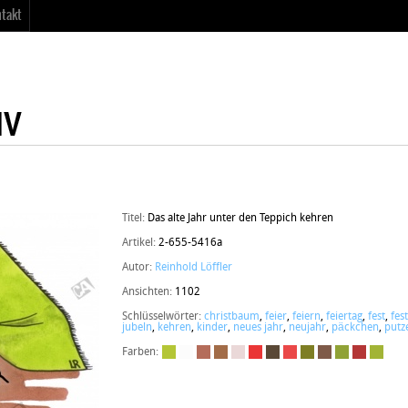
takt
Titel:
Das alte Jahr unter den Teppich kehren
Artikel:
2-655-5416a
Autor:
Reinhold Löffler
Ansichten:
1102
Schlüsselwörter:
christbaum
,
feier
,
feiern
,
feiertag
,
fest
,
fes
jubeln
,
kehren
,
kinder
,
neues jahr
,
neujahr
,
päckchen
,
putz
Farben: