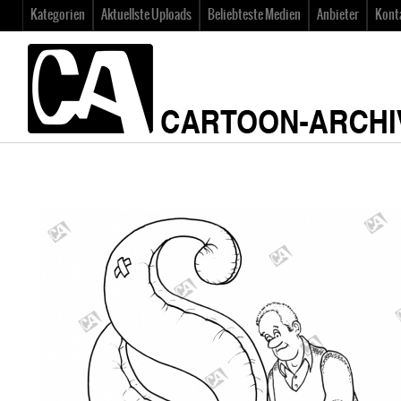
Kategorien
Aktuellste Uploads
Beliebteste Medien
Anbieter
Kont