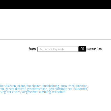
Suche:
Erweiterte Suche
,
berufsleben
,
bilanz
,
buchhalter
,
buchhaltung
,
büro
,
chef
,
direktion
,
rau
,
generaldirektor
,
geschäftsmann
,
geschäftsmänner
,
hausarbeit
,
rung
,
verkäufer
,
vorgesetzter
,
werbung
,
wirtschaft