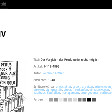
takt
Titel:
Der Vergleich der Produkte ist nicht möglich
Artikel:
1-119-4892
Autor:
Reinhold Löffler
Ansichten:
1048
Schlüsselwörter:
angestellter
,
arbeit
,
arbeiten
,
arbeitsleben
direktor
,
eignungstest
,
einkauf
,
einkaufen
,
einkaufswagen
,
f
kaufhaus
,
kaufladen
,
management
,
untergebener
,
verbesse
Farben: