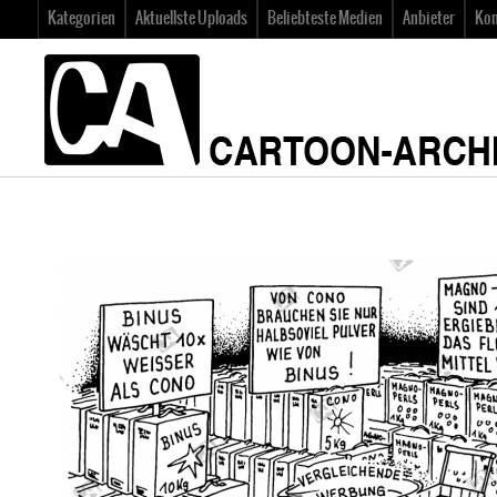
Kategorien
Aktuellste Uploads
Beliebteste Medien
Anbieter
Kon