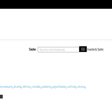
Suche:
Erweiterte Suche
ymnasium
,
krank
,
lehrer
,
müde
,
patient
,
psychiater
,
schule
,
stress
,