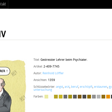
takt
Titel:
Gestresster Lehrer beim Psychiater.
Artikel:
2-409-7745
Autor:
Reinhold Löffler
Ansichten:
1359
Schlüsselwörter:
angst
,
arzt
,
beruf
,
erschöpft
,
erstaunen
,
g
untersuchung
Farben: