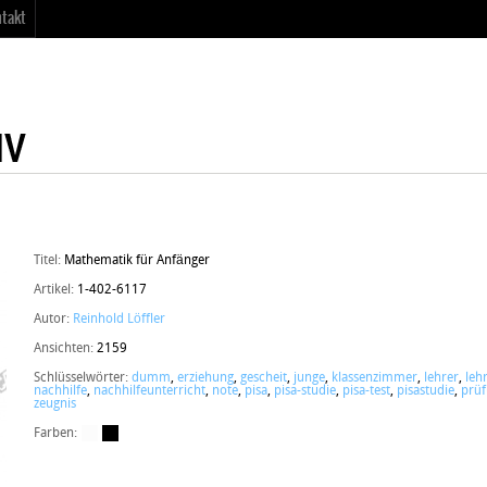
takt
Titel:
Mathematik für Anfänger
Artikel:
1-402-6117
Autor:
Reinhold Löffler
Ansichten:
2159
Schlüsselwörter:
dumm
,
erziehung
,
gescheit
,
junge
,
klassenzimmer
,
lehrer
,
leh
nachhilfe
,
nachhilfeunterricht
,
note
,
pisa
,
pisa-studie
,
pisa-test
,
pisastudie
,
prü
zeugnis
Farben: