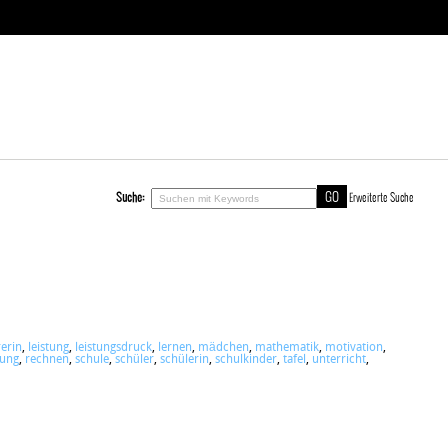
Suche:
Erweiterte Suche
rerin
,
leistung
,
leistungsdruck
,
lernen
,
mädchen
,
mathematik
,
motivation
,
fung
,
rechnen
,
schule
,
schüler
,
schülerin
,
schulkinder
,
tafel
,
unterricht
,