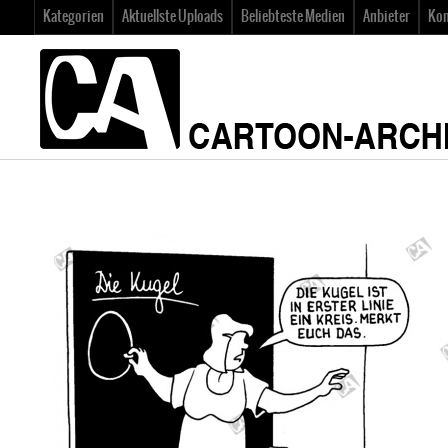
Kategorien
Aktuellste Uploads
Beliebteste Medien
Anbieter
Kon