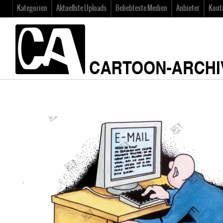
Kategorien
Aktuellste Uploads
Beliebteste Medien
Anbieter
Kont