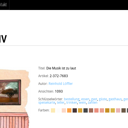
takt
Titel:
Die Musik ist zu laut
Artikel:
2-372-7683
Autor:
Reinhold Löffler
Ansichten:
1093
Schlüsselwörter:
bestellung
,
essen
,
gast
,
gäste
,
gasthaus
,
ge
speisekarte
,
teller
,
trinken
,
wein
,
zahlen
Farben: