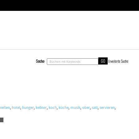
Suche:
Erweiterte Suche
nießen
,
hotel
,
hunger
,
kellner
,
koch
,
küche
,
musik
,
ober
,
satt
,
servieren
,