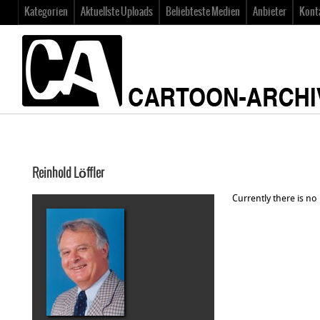
Kategorien
Aktuellste Uploads
Beliebteste Medien
Anbieter
Kont
Reinhold Löffler
Currently there is no