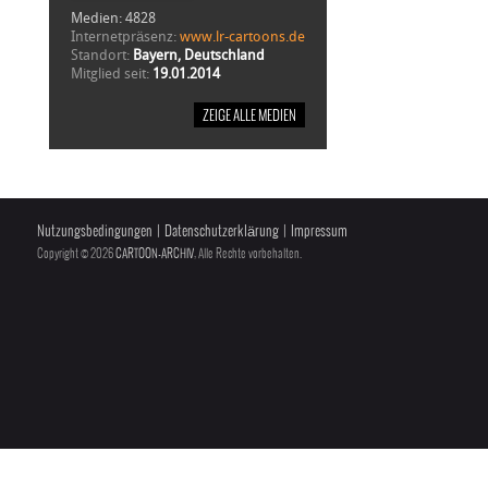
Medien: 4828
Internetpräsenz:
www.lr-cartoons.de
Standort:
Bayern, Deutschland
Mitglied seit:
19.01.2014
Nutzungsbedingungen
|
Datenschutzerklärung
|
Impressum
Copyright © 2026
CARTOON-ARCHIV
, Alle Rechte vorbehalten.